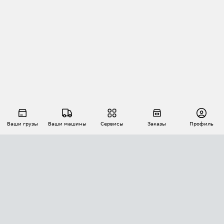
Ваши грузы
Ваши машины
Сервисы
Заказы
Профиль
АВТОМАТИЗАЦИЯ ПЕРЕВОЗОК
Площадки
Заказы
Торги
Тендеры
АТИ-Доки
GPS-мониторинг
АТИ Мессенджер
Цепочки грузов
API ATI.SU