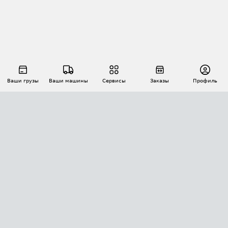
Ваши грузы
Ваши машины
Сервисы
Заказы
Профиль
АВТОМАТИЗАЦИЯ ПЕРЕВОЗОК
Площадки
Заказы
Торги
Тендеры
АТИ-Доки
GPS-мониторинг
АТИ Мессенджер
Цепочки грузов
API ATI.SU
ПОЛЕЗНОЕ
Расчет расстояний
БЕЗОПАСНОСТЬ