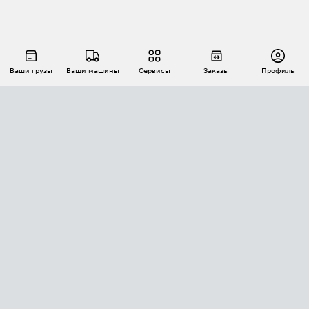
Ваши грузы
Ваши машины
Сервисы
Заказы
Профиль
АВТОМАТИЗАЦИЯ ПЕРЕВОЗОК
Площадки
Заказы
Торги
Тендеры
АТИ-Доки
GPS-мониторинг
АТИ Мессенджер
Цепочки грузов
API ATI.SU
ПОЛЕЗНОЕ
Расчет расстояний
БЕЗОПАСНОСТЬ
Академия ATI.SU
ATI.SU о безопасности
Звезды ATI.SU на вашем сайте
КОНТАКТЫ И ТАРИФЫ
Памятка по проверке контрагентов