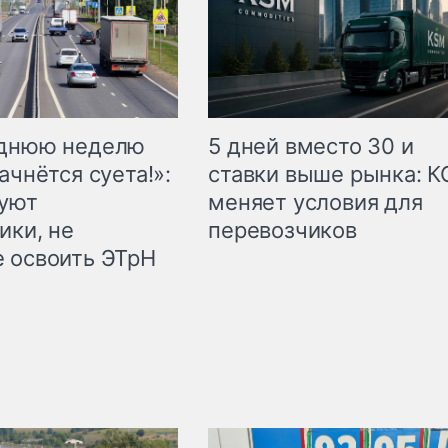
еднюю неделю
5 дней вместо 30 и
ачнётся суета!»:
ставки выше рынка: 
куют
меняет условия для
ики, не
перевозчиков
 освоить ЭТрН