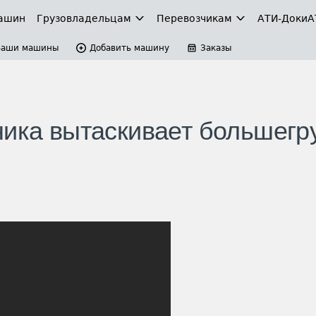
ашин
Грузовладельцам
Перевозчикам
АТИ-Доки
А
Ваши машины
Добавить машину
Заказы
ника вытаскивает большегр