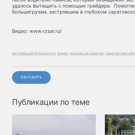
удалось вытащить с помощью грейдера. Помогли
большегрузам, застрявшим в глубоком саратовско
Видео: www.vzsar.ru/
застрявший большегруз
видео
помощь на дорогах
саратовская обл
ОБСУДИТЬ
Публикации по теме