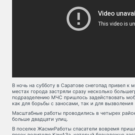
В ночь на субботу в Саратове снегопад привел к 
местах города застряли сразу несколько большег
подразделению МЧС пришлось задействовать моб
как для борьбы с заносами, так и для вызволения
Масштабные работы проводились в четырех район
больше двадцати улиц.
В поселке ЖасмиРаботы спасатели вовремя приш
песок водителю КамАЗа, который безнадежно заст