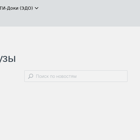
ТИ-Доки (ЭДО)
узы