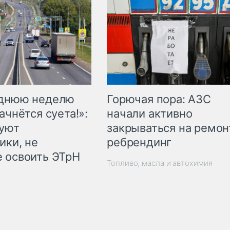
Горючая пора: АЗС
еднюю неделю
начали активно
ачнётся суета!»:
закрываться на ремон
куют
ребрендинг
ики, не
 освоить ЭТрН
Топливо, масла и автохимия