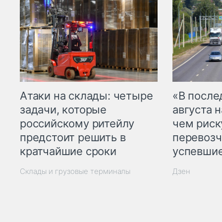
Атаки на склады: четыре
«В посл
задачи, которые
августа н
российскому ритейлу
чем рис
предстоит решить в
перевозч
кратчайшие сроки
успевшие
Склады и грузовые терминалы
Дзен