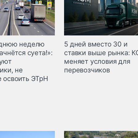
еднюю неделю
5 дней вместо 30 и
ачнётся суета!»:
ставки выше рынка: 
куют
меняет условия для
ики, не
перевозчиков
 освоить ЭТрН