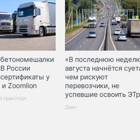
 бетономешалки
«В последнюю недел
 В России
августа начнётся суета
 сертификаты у
чем рискуют
 и Zoomlion
перевозчики, не
успевшие освоить ЭТ
й транспорт
Дзен