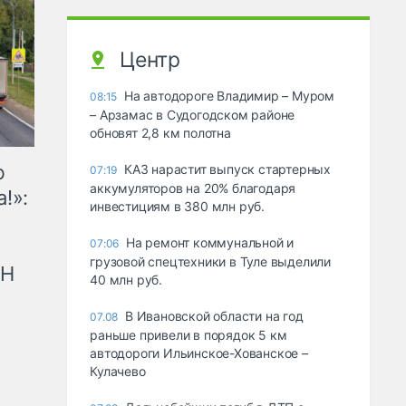
Центр
На автодороге Владимир – Муром
08:15
– Арзамас в Судогодском районе
обновят 2,8 км полотна
ю
КАЗ нарастит выпуск стартерных
07:19
аккумуляторов на 20% благодаря
!»:
инвестициям в 380 млн руб.
На ремонт коммунальной и
07:06
грузовой спецтехники в Туле выделили
рН
40 млн руб.
В Ивановской области на год
07.08
раньше привели в порядок 5 км
автодороги Ильинское-Хованское –
Кулачево