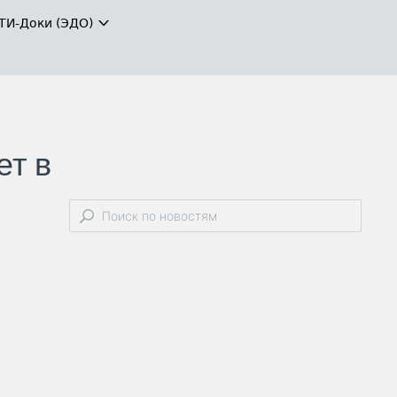
ТИ-Доки (ЭДО)
ет в