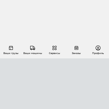
Ваши грузы
Ваши машины
Сервисы
Заказы
Профиль
АВТОМАТИЗАЦИЯ ПЕРЕВОЗОК
Площадки
Заказы
Торги
Тендеры
АТИ-Доки
GPS-мониторинг
АТИ Мессенджер
Цепочки грузов
API ATI.SU