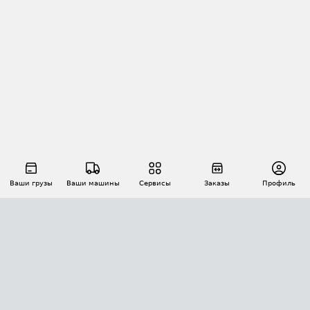
Ваши грузы
Ваши машины
Сервисы
Заказы
Профиль
АВТОМАТИЗАЦИЯ ПЕРЕВОЗОК
Площадки
Заказы
Торги
Тендеры
АТИ-Доки
GPS-мониторинг
АТИ Мессенджер
Цепочки грузов