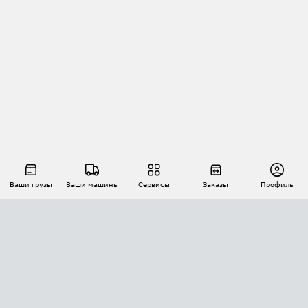
Ваши грузы
Ваши машины
Сервисы
Заказы
Профиль
АВТОМАТИЗАЦИЯ ПЕРЕВОЗОК
Площадки
Заказы
Торги
Тендеры
АТИ-Доки
GPS-мониторинг
АТИ Мессенджер
Цепочки грузов