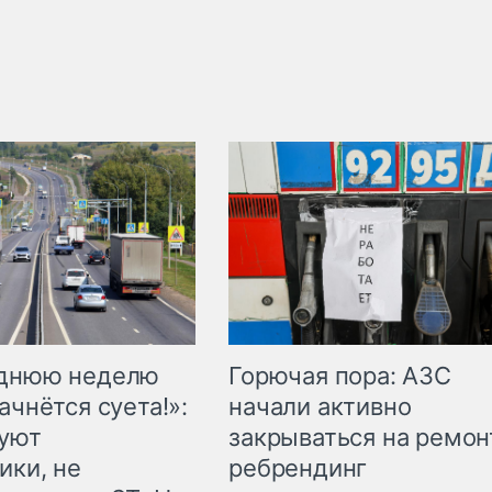
Горючая пора: АЗС
еднюю неделю
начали активно
ачнётся суета!»:
закрываться на ремон
куют
ребрендинг
ики, не