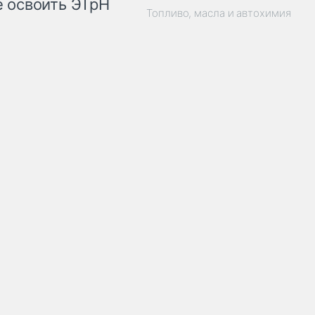
 освоить ЭТрН
Топливо, масла и автохимия