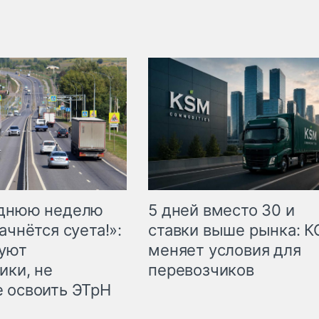
еднюю неделю
5 дней вместо 30 и
ачнётся суета!»:
ставки выше рынка: 
куют
меняет условия для
ики, не
перевозчиков
 освоить ЭТрН