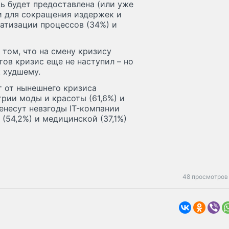
щь будет предоставлена (или уже
и для сокращения издержек и
атизации процессов (34%) и
том, что на смену кризису
ов кризис еще не наступил – но
к худшему.
 от нынешнего кризиса
трии моды и красоты (61,6%) и
енесут невзгоды IT-компании
(54,2%) и медицинской (37,1%)
48 просмотров 