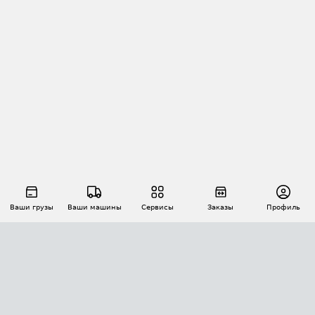
Ваши грузы
Ваши машины
Сервисы
Заказы
Профиль
АВТОМАТИЗАЦИЯ ПЕРЕВОЗОК
Площадки
Заказы
Торги
Тендеры
АТИ-Доки