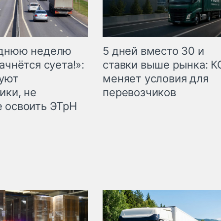
еднюю неделю
5 дней вместо 30 и
ачнётся суета!»:
ставки выше рынка: 
куют
меняет условия для
ики, не
перевозчиков
 освоить ЭТрН