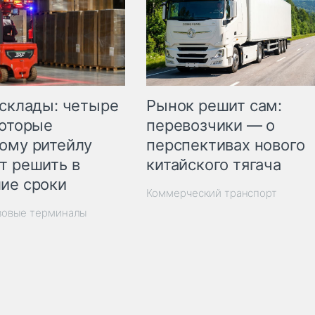
Рынок решит сам:
 склады: четыре
перевозчики — о
которые
перспективах нового
ому ритейлу
китайского тягача
т решить в
ие сроки
Коммерческий транспорт
зовые терминалы