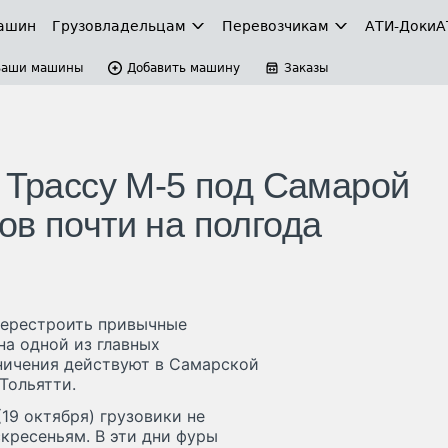
ашин
Грузовладельцам
Перевозчикам
АТИ-Доки
А
Ваши машины
Добавить машину
Заказы
. Трассу М-5 под Самарой
ов почти на полгода
перестроить привычные
на одной из главных
аничения действуют в Самарской
Тольятти.
(19 октября) грузовики не
скресеньям. В эти дни фуры