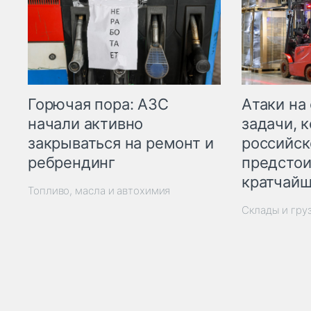
Горючая пора: АЗС
Атаки на
начали активно
задачи, 
закрываться на ремонт и
российск
ребрендинг
предстои
кратчайш
Топливо, масла и автохимия
Склады и гру