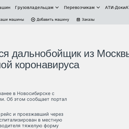
ашин
Грузовладельцам
Перевозчикам
АТИ-Доки
А
Ваши машины
Добавить машину
Заказы
ся дальнобойщик из Москв
ой коронавируса
анее в Новосибирске с
ии. Об этом сообщает портал
 рейс и проезжавший через
оспитализирован в местную
 водителя тяжелую форму