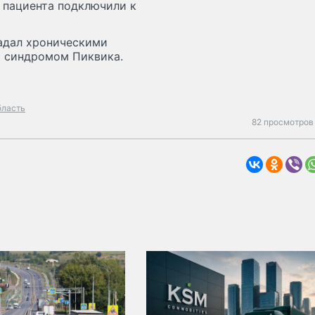
 пациента подключили к
адал хроническими
и синдромом Пиквика.
бласть
82 просмотров 