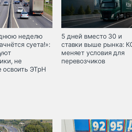
еднюю неделю
5 дней вместо 30 и
ачнётся суета!»:
ставки выше рынка: 
куют
меняет условия для
ики, не
перевозчиков
 освоить ЭТрН