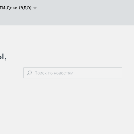
ТИ-Доки (ЭДО)
ы,