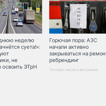
Горючая пора: АЗС
еднюю неделю
начали активно
ачнётся суета!»:
закрываться на ремон
куют
ребрендинг
ики, не
 освоить ЭТрН
Топливо, масла и автохимия