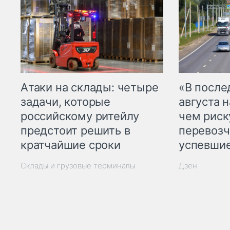
Атаки на склады: четыре
«В посл
задачи, которые
августа н
российскому ритейлу
чем рис
предстоит решить в
перевозч
кратчайшие сроки
успевшие
Склады и грузовые терминалы
Дзен