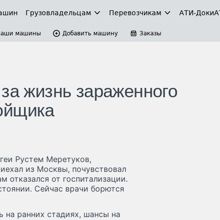
ашин
Грузовладельцам
Перевозчикам
АТИ-Доки
А
Ваши машины
Добавить машину
Заказы
 за жизнь зараженного
ойщика
геи Рустем Меретуков,
риехал из Москвы, почувствовал
м отказался от госпитализации.
тоянии. Сейчас врачи борются
ь на ранних стадиях, шансы на