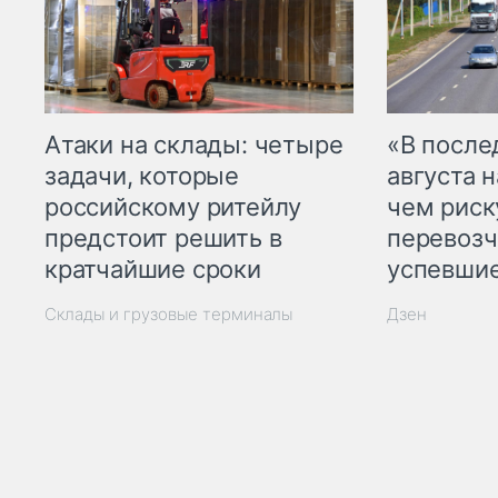
Атаки на склады: четыре
«В посл
задачи, которые
августа н
российскому ритейлу
чем рис
предстоит решить в
перевозч
кратчайшие сроки
успевшие
Склады и грузовые терминалы
Дзен