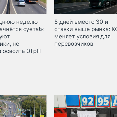
еднюю неделю
5 дней вместо 30 и
ачнётся суета!»:
ставки выше рынка: 
куют
меняет условия для
ики, не
перевозчиков
 освоить ЭТрН