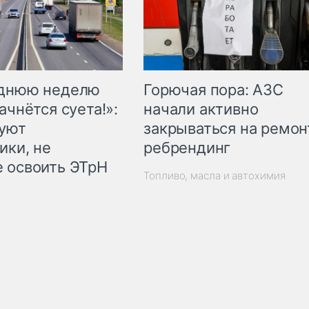
Горючая пора: АЗС
еднюю неделю
начали активно
ачнётся суета!»:
закрываться на ремон
куют
ребрендинг
ики, не
 освоить ЭТрН
Топливо, масла и автохимия