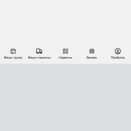
Ваши грузы
Ваши машины
Сервисы
Заказы
Профиль
АВТОМАТИЗАЦИЯ ПЕРЕВОЗОК
Площадки
Заказы
Торги
Тендеры
АТИ-Доки
GPS-мониторинг
АТИ Мессенджер
Цепочки грузов
API ATI.SU
ПОЛЕЗНОЕ