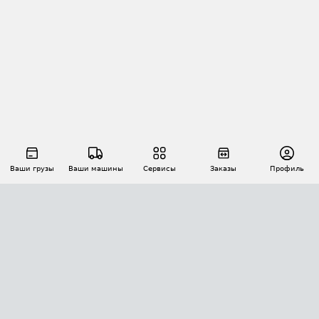
Ваши грузы
Ваши машины
Сервисы
Заказы
Профиль
АВТОМАТИЗАЦИЯ ПЕРЕВОЗОК
Площадки
Заказы
Торги
Тендеры
АТИ-Доки
GPS-мониторинг
АТИ Мессенджер
Цепочки грузов
API ATI.SU