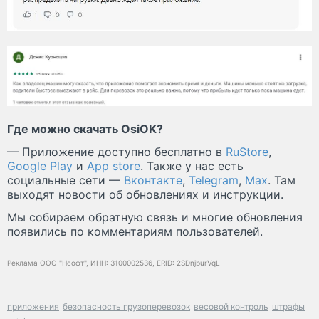
Где можно скачать OsiOK?
— Приложение доступно бесплатно в
RuStore
,
Google Play
и
App store
. Также у нас есть
социальные сети —
Вконтакте
,
Telegram
,
Max
. Там
выходят новости об обновлениях и инструкции.
Мы собираем обратную связь и многие обновления
появились по комментариям пользователей.
Реклама ООО "Нсофт", ИНН: 3100002536, ERID: 2SDnjburVqL
приложения
безопасность грузоперевозок
весовой контроль
штрафы