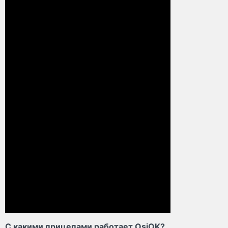
С какими прицепами работает OsiOK?