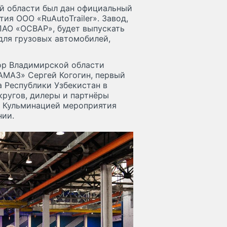
ой области был дан официальный
ия ООО «RuAutoTrailer». Завод,
ПАО «ОСВАР», будет выпускать
для грузовых автомобилей,
ор Владимирской области
АМАЗ» Сергей Когогин, первый
 Республики Узбекистан в
кругов, дилеры и партнёры
. Кульминацией мероприятия
нии.