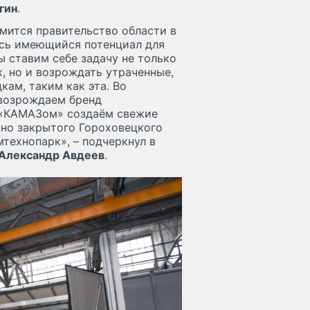
гин
.
емится правительство области в
есь имеющийся потенциал для
ы ставим себе задачу не только
, но и возрождать утраченные,
ам, таким как эта. Во
 возрождаем бренд
 «КАМАЗом» создаём свежие
вно закрытого Гороховецкого
технопарк», – подчеркнул в
Александр Авдеев
.