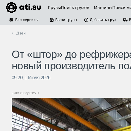
Грузы
Поиск грузов
Машины
Поиск м
Все сервисы
Ваши грузы
Добавить груз
← Дзен
От «штор» до рефрижера
новый производитель п
09:20, 1 Июля 2026
ERID: 2SDnjd5X27U