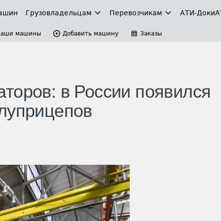
ашин
Грузовладельцам
Перевозчикам
АТИ-Доки
А
Ваши машины
Добавить машину
Заказы
торов: в России появился
олуприцепов