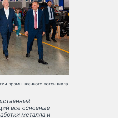
итии промышленного потенциала
одственный
щий все основные
работки металла и