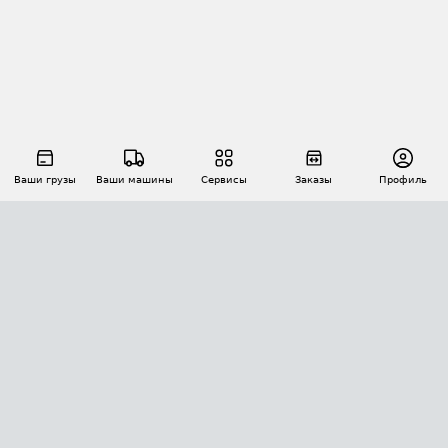
Ваши грузы
Ваши машины
Сервисы
Заказы
Профиль
АВТОМАТИЗАЦИЯ ПЕРЕВОЗОК
Площадки
Заказы
Торги
Тендеры
АТИ-Доки
GPS-мониторинг
АТИ Мессенджер
Цепочки грузов
API ATI.SU
ПОЛЕЗНОЕ
Расчет расстояний