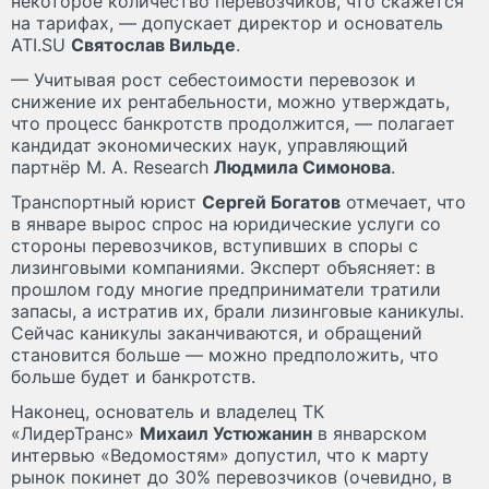
некоторое количество перевозчиков, что скажется
на тарифах, — допускает директор и основатель
ATI.SU
Святослав Вильде
.
— Учитывая рост себестоимости перевозок и
снижение их рентабельности, можно утверждать,
что процесс банкротств продолжится, — полагает
кандидат экономических наук, управляющий
партнёр M. A. Research
Людмила Симонова
.
Транспортный юрист
Сергей Богатов
отмечает, что
в январе вырос спрос на юридические услуги со
стороны перевозчиков, вступивших в споры с
лизинговыми компаниями. Эксперт объясняет: в
прошлом году многие предприниматели тратили
запасы, а истратив их, брали лизинговые каникулы.
Сейчас каникулы заканчиваются, и обращений
становится больше — можно предположить, что
больше будет и банкротств.
Наконец, основатель и владелец ТК
«ЛидерТранс»
Михаил Устюжанин
в январском
интервью «Ведомостям» допустил, что к марту
рынок покинет до 30% перевозчиков (очевидно, в