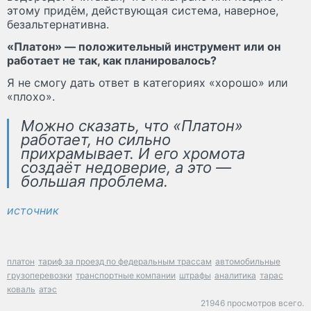
этому придём, действующая система, наверное,
безальтернативна.
«Платон» — положительный инструмент или он
работает не так, как планировалось?
Я не смогу дать ответ в категориях «хорошо» или
«плохо».
Можно сказать, что «Платон»
работает, но сильно
прихрамывает. И его хромота
создаёт недоверие, а это —
большая проблема.
источник
платон
тариф за проезд по федеральным трассам
автомобильные
грузоперевозки
транспортные компании
штрафы
аналитика
тарас
коваль
атэс
21946 просмотров всего.