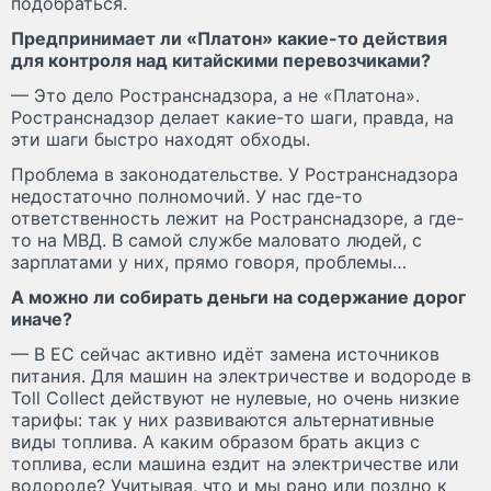
подобраться.
Предпринимает ли «Платон» какие-то действия
для контроля над китайскими перевозчиками?
— Это дело Ространснадзора, а не «Платона».
Ространснадзор делает какие-то шаги, правда, на
эти шаги быстро находят обходы.
Проблема в законодательстве. У Ространснадзора
недостаточно полномочий. У нас где-то
ответственность лежит на Ространснадзоре, а где-
то на МВД. В самой службе маловато людей, с
зарплатами у них, прямо говоря, проблемы…
А можно ли собирать деньги на содержание дорог
иначе?
— В ЕС сейчас активно идёт замена источников
питания. Для машин на электричестве и водороде в
Toll Collect действуют не нулевые, но очень низкие
тарифы: так у них развиваются альтернативные
виды топлива. А каким образом брать акциз с
топлива, если машина ездит на электричестве или
водороде? Учитывая, что и мы рано или поздно к