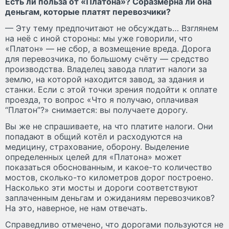
Есть ли польза от «Платона»? Соразмерна ли она
деньгам, которые платят перевозчики?
— Эту тему предпочитают не обсуждать… Взглянем
на неё с иной стороны: мы уже говорили, что
«Платон» — не сбор, а возмещение вреда. Дорога
для перевозчика, по большому счёту — средство
производства. Владелец завода платит налоги за
землю, на которой находится завод, за здания и
станки. Если с этой точки зрения подойти к оплате
проезда, то вопрос «Что я получаю, оплачивая
“Платон”?» снимается: вы получаете дорогу.
Вы же не спрашиваете, на что платите налоги. Они
попадают в общий котёл и расходуются на
медицину, страхование, оборону. Выделение
определенных целей для «Платона» может
показаться обоснованным, и какое-то количество
мостов, сколько-то километров дорог построено.
Насколько эти мосты и дороги соответствуют
заплаченным деньгам и ожиданиям перевозчиков?
На это, наверное, не нам отвечать.
Справедливо отмечено, что дорогами пользуются не