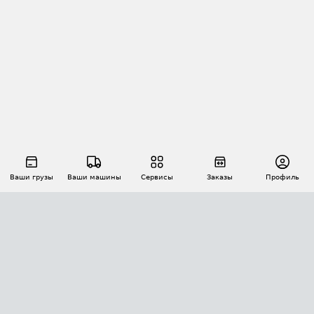
Ваши грузы
Ваши машины
Сервисы
Заказы
Профиль
АВТОМАТИЗАЦИЯ ПЕРЕВОЗОК
Площадки
Заказы
Торги
Тендеры
АТИ-Доки
GPS-мониторинг
АТИ Мессенджер
Цепочки грузов
API ATI.SU