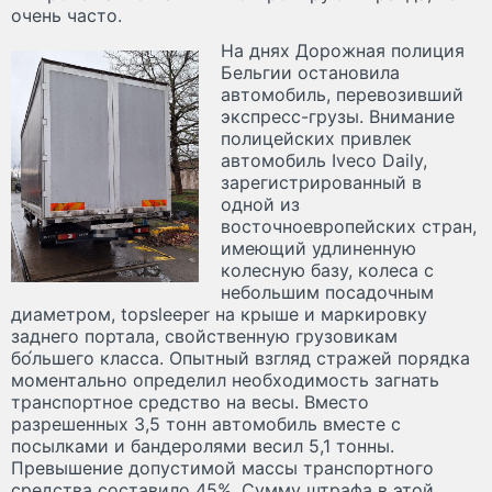
очень часто.
На днях Дорожная полиция
Бельгии остановила
автомобиль, перевозивший
экспресс-грузы. Внимание
полицейских привлек
автомобиль Iveco Daily,
зарегистрированный в
одной из
восточноевропейских стран,
имеющий удлиненную
колесную базу, колеса с
небольшим посадочным
диаметром, topsleeper на крыше и маркировку
заднего портала, свойственную грузовикам
бо́льшего класса. Опытный взгляд стражей порядка
моментально определил необходимость загнать
транспортное средство на весы. Вместо
разрешенных 3,5 тонн автомобиль вместе с
посылками и бандеролями весил 5,1 тонны.
Превышение допустимой массы транспортного
средства составило 45%. Сумму штрафа в этой