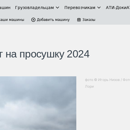
ашин
Грузовладельцам
Перевозчикам
АТИ-Доки
А
Ваши машины
Добавить машину
Заказы
г на просушку 2024
фото © Игорь Низов / Фот
Лори