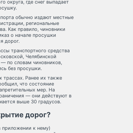
о округа, где снег выпадает
осушку.
спорта обычно издают местные
нистрации, региональные
а. Как правило, чиновники
иказ о начале просушки
я дорог.
ассы транспортного средства
осковской, Челябинской
 — по словам чиновников,
сь без просушки.
х трассах. Ранее их также
ообщил, что состояние
апретительных мер. На
граничения — они действуют в
мается выше 30 градусов.
крытие дорог?
в приложении к нему)