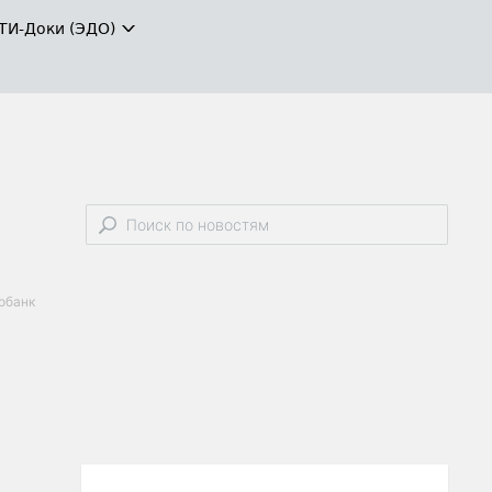
ТИ-Доки (ЭДО)
обанк