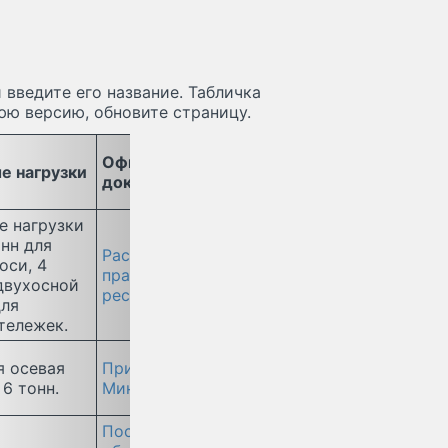
 введите его название. Табличка
юю версию, обновите страницу.
Официальные
е нагрузки
документы
е нагрузки
онн для
Распоряжение
оси, 4
правительства
двухосной
республики Алтай.
для
тележек.
 осевая
Приказ краевого
6 тонн.
Минтрранса
.
Постановление