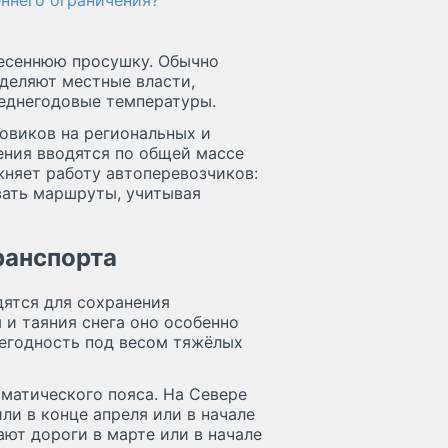
еннего ограничения?
весеннюю просушку. Обычно
деляют местные власти,
реднегодовые температуры.
овиков на региональных и
ения вводятся по общей массе
жняет работу автоперевозчиков:
вать маршруты, учитывая
ранспорта
дятся для сохранения
 и таяния снега оно особенно
негодность под весом тяжёлых
матического пояса. На Севере
ли в конце апреля или в начале
ют дороги в марте или в начале