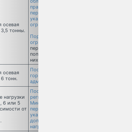
областного
правительства с
перечнем районов и
указанием дат
 осевая
ограничений
.
 3,5 тонны.
Порядок действия
ограничений
с
перечнем грузов, не
попадающих под
них.
Постановление
 осевая
городской
6 тонн.
администрации
.
Постановление
е нагрузки
регионального
, 6 или 5
Минтранса с
исимости от
перечнем дорог и
й
указанием
и.
допустимых осевых
нагрузок
.