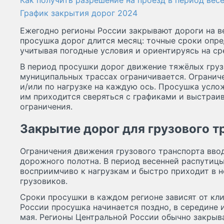
Как получить разрешение на проезд в период вес
График закрытия дорог 2024
Ежегодно регионы России закрывают дороги на 
просушка дорог длится месяц: точные сроки опре
учитывая погодные условия и ориентируясь на с
В период просушки дорог движение тяжёлых груз
муниципальных трассах ограничивается. Огранич
и/или по нагрузке на каждую ось. Просушка усло
им приходится сверяться с графиками и выстраи
ограничения.
Закрытие дорог для грузового т
Ограничения движения грузового транспорта вво
дорожного полотна. В период весенней распутицы
восприимчиво к нагрузкам и быстро приходит в 
грузовиков.
Сроки просушки в каждом регионе зависят от кли
России просушка начинается поздно, в середине и
мая. Регионы Центральной России обычно закрыва