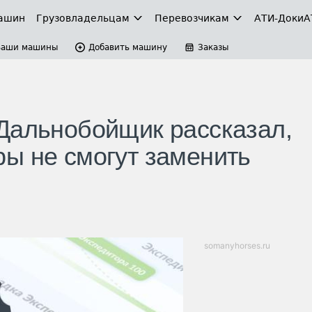
ашин
Грузовладельцам
Перевозчикам
АТИ-Доки
А
Ваши машины
Добавить машину
Заказы
Дальнобойщик рассказал,
ы не смогут заменить
somanyhorses.ru