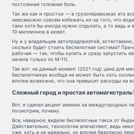
постоянная головная боль.
Так же как и простои — в грузоперевозках это все
невозможно совсем избежать из-за того, что води
таки хотя бы иногда нужно отдыхать, а то ведь и
10 миллионов в кювет.
Ну и у владельцев автопредприятий, естественно,
сколько будет стоить беспилотная система? Причё
рабочая — так, чтобы купить и сразу запустить её
начала только по М-11).
Так вот: на данный момент (2021 год) цена для м
беспилотниках вообще не может быть хоть скольк
вполне возможно, что она превысит расходы на в
Сложный город и простая автомагистраль
Вот, я сделал акцент именно на междугородных п
посмотрим, почему.
Все, наверное, видели беспилотные такси от Яндек
Действительно, технологии впечатляют, ведь нек
уже, хоть и не идеально, но вполне безопасно пе