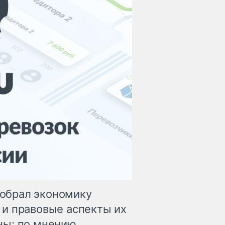
азобрал экономику
и правовые аспекты их
ны: по мнению