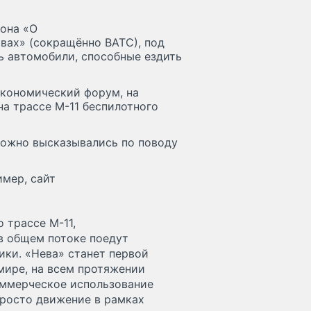
кона «О
вах» (сокращённо ВАТС), под
ь автомобили, способные ездить
кономический форум, на
а трассе М-11 беспилотного
рожно высказывались по поводу
имер, сайт
 трассе М-11,
в общем потоке поедут
ки. «Нева» станет первой
 мире, на всем протяжении
оммерческое использование
просто движение в рамках