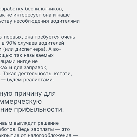
азработку беспилотников,
ак не интересует она и наше
льству несоблюдения водителями
-первых, она требуется очень
 в 90% случаев водителей
 (или диспетчера). А во-
мощью так называемых
сяцами нигде не
ках и для заправок,
 Такая деятельность, кстати,
о — будем реалистами.
ную причину для
оммерческую
ение прибыльности.
чивым выглядит решение
ботов. Ведь зарплаты — это
сокрытие от налогообложения —