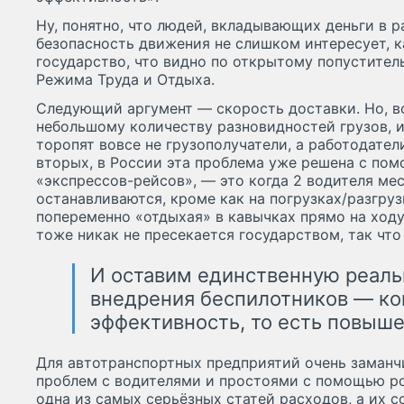
Ну, понятно, что людей, вкладывающих деньги в р
безопасность движения не слишком интересует, к
государство, что видно по открытому попустите
Режима Труда и Отдыха.
Следующий аргумент — скорость доставки. Но, во
небольшому количеству разновидностей грузов, и
торопят вовсе не грузополучатели, а работодатели
вторых, в России эта проблема уже решена с по
«экспрессов-рейсов», — это когда 2 водителя ме
останавливаются, кроме как на погрузках/разгруз
попеременно «отдыхая» в кавычках прямо на ходу.
тоже никак не пресекается государством, так чт
И оставим единственную реаль
внедрения беспилотников — к
эффективность, то есть повыш
Для автотранспортных предприятий очень заман
проблем с водителями и простоями с помощью ро
одна из самых серьёзных статей расходов, а их 