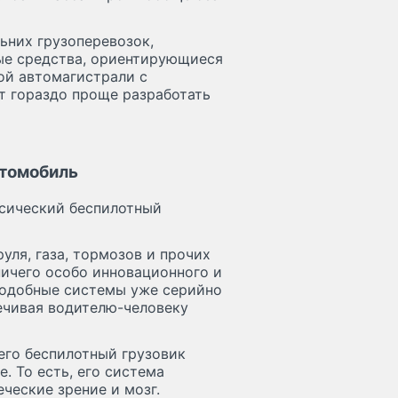
льних грузоперевозок,
ные средства, ориентирующиеся
ой автомагистрали с
т гораздо проще разработать
втомобиль
ссический беспилотный
уля, газа, тормозов и прочих
ничего особо инновационного и
 подобные системы уже серийно
ечивая водителю-человеку
его беспилотный грузовик
. То есть, его система
еческие зрение и мозг.