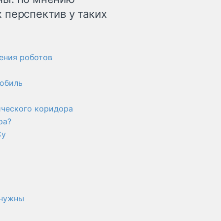
 перспектив у таких
ения роботов
мобиль
ического коридора
ра?
Су
 нужны