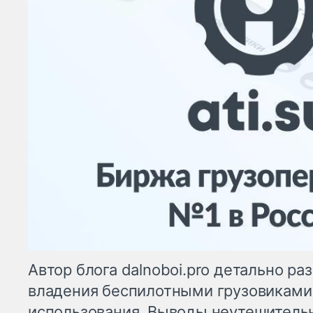
Автор блога dalnoboi.pro детально р
владения беспилотными грузовиками 
использования. Выводы неутешитель