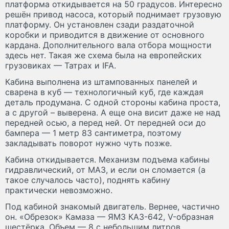
платформа откидывается на 50 градусов. Интересно
решён привод насоса, который поднимает грузовую
платформу. Он установлен сзади раздаточной
коробки и приводится в движение от основного
кардана. Дополнительного вала отбора мощности
здесь нет. Такая же схема была на европейских
грузовиках — Татрах и IFA.
Кабина выполнена из штампованных панелей и
сварена в куб — технологичный куб, где каждая
деталь продумана. С одной стороны кабина проста,
а с другой – выверена. А еще она висит даже не над
передней осью, а перед ней. От передней оси до
бампера — 1 метр 83 сантиметра, поэтому
закладывать поворот нужно чуть позже.
Кабина откидывается. Механизм подъема кабины
гидравлический, от МАЗ, и если он сломается (а
такое случалось часто), поднять кабину
практически невозможно.
Под кабиной знакомый двигатель. Вернее, частично
он. «Обрезок» Камаза — ЯМЗ КАЗ-642, V-образная
шестёрка. Объем — 8 с небольшим литров.