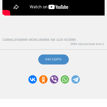
старые грузовики
ретро-техника
каз
ссср
история
3664 просмотров всего.
ОБСУДИТЬ